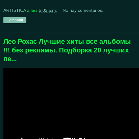
ARTISTICA
a la/s
5:02 a.m.
No hay comentarios.:
Compartir
Лео Рохас Лучшие хиты все альбомы
!!! без рекламы. Подборка 20 лучших
пе...